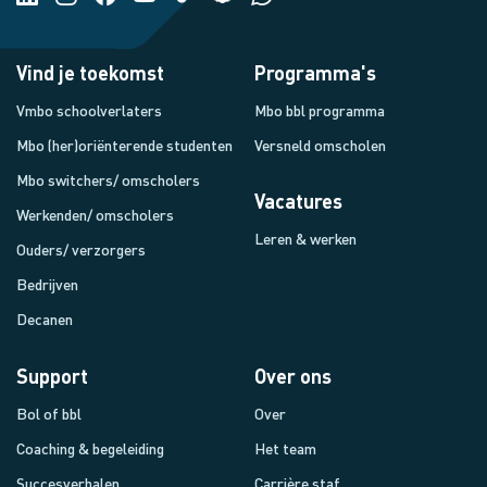
Vind je toekomst
Programma's
Vmbo schoolverlaters
Mbo bbl programma
Mbo (her)oriënterende studenten
Versneld omscholen
Mbo switchers/ omscholers
Vacatures
Werkenden/ omscholers
Leren & werken
Ouders/ verzorgers
Bedrijven
Decanen
Support
Over ons
Bol of bbl
Over
Coaching & begeleiding
Het team
Succesverhalen
Carrière staf