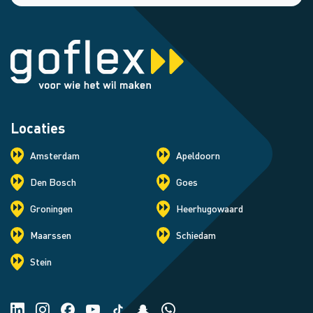
Locaties
Amsterdam
Apeldoorn
Den Bosch
Goes
Groningen
Heerhugowaard
Maarssen
Schiedam
Stein