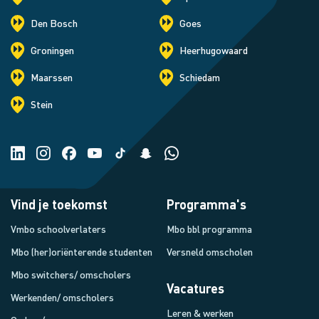
Den Bosch
Goes
Groningen
Heerhugowaard
Maarssen
Schiedam
Stein
Vind je toekomst
Programma's
Vmbo schoolverlaters
Mbo bbl programma
Mbo (her)oriënterende studenten
Versneld omscholen
Mbo switchers/ omscholers
Vacatures
Werkenden/ omscholers
Leren & werken