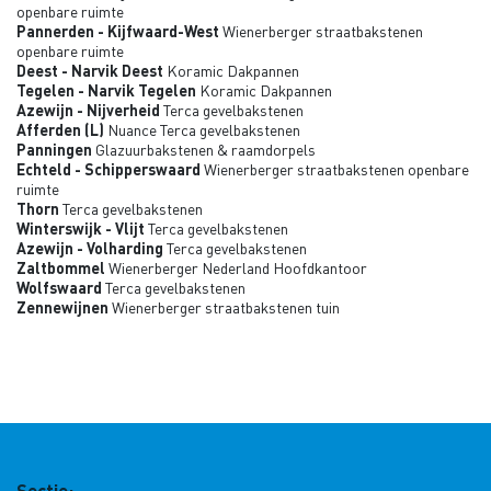
openbare ruimte
Pannerden - Kijfwaard-West
Wienerberger straatbakstenen
openbare ruimte
Deest - Narvik Deest
Koramic Dakpannen
Tegelen - Narvik Tegelen
Koramic Dakpannen
Azewijn - Nijverheid
Terca gevelbakstenen
Afferden (L)
Nuance Terca gevelbakstenen
Panningen
Glazuurbakstenen & raamdorpels
Echteld - Schipperswaard
Wienerberger straatbakstenen openbare
ruimte
Thorn
Terca gevelbakstenen
Winterswijk - Vlijt
Terca gevelbakstenen
Azewijn - Volharding
Terca gevelbakstenen
Zaltbommel
Wienerberger Nederland Hoofdkantoor
Wolfswaard
Terca gevelbakstenen
Zennewijnen
Wienerberger straatbakstenen tuin
Sectie: