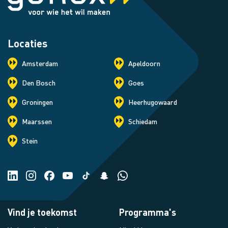
Locaties
Amsterdam
Apeldoorn
Den Bosch
Goes
Groningen
Heerhugowaard
Maarssen
Schiedam
Stein
Vind je toekomst
Programma's