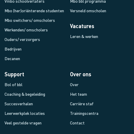
Vmbo schoolverlaters
Mbo bbl programma
Mbo (her)oriënterende studenten
Versneld omscholen
Mbo switchers/ omscholers
Vacatures
Werkenden/ omscholers
Leren & werken
Ouders/ verzorgers
Bedrijven
Decanen
Support
Over ons
Bol of bbl
Over
Coaching & begeleiding
Het team
Succesverhalen
Carrière staf
Leerwerkplek locaties
Trainingscentra
Veel gestelde vragen
Contact