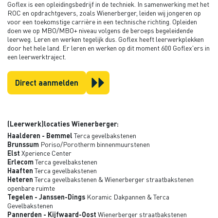
Goflex is een opleidingsbedrijf in de techniek. In samenwerking met het
ROC en opdrachtgevers, zoals Wienerberger, leiden wij jongeren op
voor een toekomstige carrière in een technische richting. Opleiden
doen we op MBO/MBO+ niveau volgens de beroeps begeleidende
leerweg. Leren en werken tegelijk dus. Goflex heeft leerwerkplekken
door het hele land. Er leren en werken op dit moment 600 Goflex'ers in
een leerwerktraject.
Direct aanmelden
(Leerwerk)locaties Wienerberger:
Haalderen - Bemmel
Terca gevelbakstenen
Brunssum
Poriso/Porotherm binnenmuurstenen
Elst
Xperience Center
Erlecom
Terca gevelbakstenen
Haaften
Terca gevelbakstenen
Heteren
Terca gevelbakstenen & Wienerberger straatbakstenen
openbare ruimte
Tegelen - Janssen-Dings
Koramic Dakpannen & Terca
Gevelbakstenen
Pannerden - Kijfwaard-Oost
Wienerberger straatbakstenen