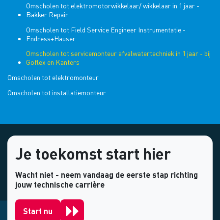
Omscholen tot elektromotorwikkelaar/ wikkelaar in 1 jaar -
Bakker Repair
Omscholen tot Field Service Engineer Instrumentatie -
Endress+Hauser
Omscholen tot servicemonteur afvalwatertechniek in 1 jaar - bij
Goflex en Kanters
Omscholen tot elektromonteur
Omscholen tot installatiemonteur
Je toekomst start hier
Wacht niet - neem vandaag de eerste stap richting
jouw technische carrière
Start nu