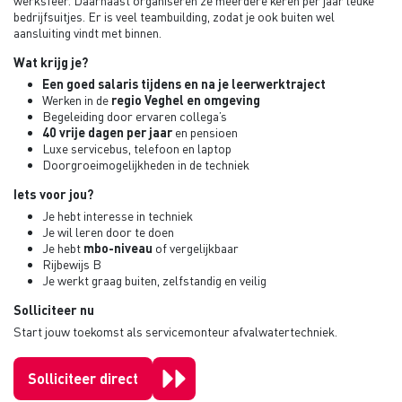
werksfeer. Daarnaast organiseren ze meerdere keren per jaar leuke
bedrijfsuitjes. Er is veel teambuilding, zodat je ook buiten wel
aansluiting vindt met binnen.
Wat krijg je?
Een goed salaris tijdens en na je leerwerktraject
Werken in de
regio Veghel en omgeving
Begeleiding door ervaren collega’s
40 vrije dagen per jaar
en pensioen
Luxe servicebus, telefoon en laptop
Doorgroeimogelijkheden in de techniek
Iets voor jou?
Je hebt interesse in techniek
Je wil leren door te doen
Je hebt
mbo-niveau
of vergelijkbaar
Rijbewijs B
Je werkt graag buiten, zelfstandig en veilig
Solliciteer nu
Start jouw toekomst als servicemonteur afvalwatertechniek.
Solliciteer direct